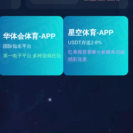
集成不同专业、系统、性质和技术领域的后勤服务管理系统与服务内容，
实现了高效统一的行政综合管理。用户只需通过微信公众号即可便捷访问