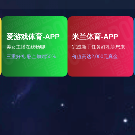
合管理云平 台——微后勤。该平台通过
如安防管理、车辆管理、 物业管理等，
微后勤，享受一站式后勤服务体验。
产品架构
SYSTEM ARCHITECTURE