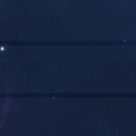
理平台
用概述
产品架构
产品优势
客户价值
应用案例
应用概述
APPLICATION OVERVIEW
行政综合管理平台
依托人工智能技术，万象城利用“互联网+