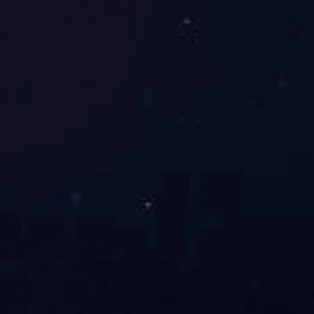
客户价值
CUSTOMER VALUE
各
可统计：建立庞大数据库，各项数据总数、分类、明细，实时可
查！也为数据分析提供依据
02