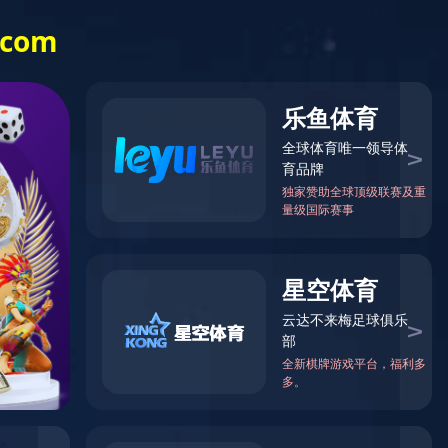
我们
加入我们
全国服务热线：400-808-5058
公平台