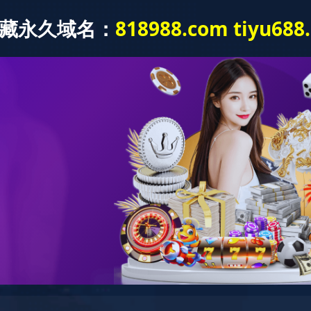
城(中国)
新闻中心
产品与解决方案
服务体系
关于
综合行政管理平台
级行政综合管理的成熟产品,在线化、高安全、可集成的智能办